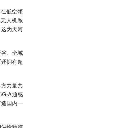
。在低空领
盖无人机系
。这为天河
新谷、全域
区还拥有超
各方力量共
G-A通感
打造国内一
间供给精准