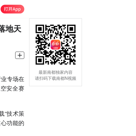
落地天
最新南都独家内容
产业专场在
请扫码下载南都N视频
低空安全赛
。
载“技术策
核心功能的