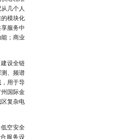
配从几个人
准的模块化
共享服务中
功能；商业
，建设全链
探测、频谱
域，用于导
广州国际金
城区复杂电
为低空安全
综合服务设