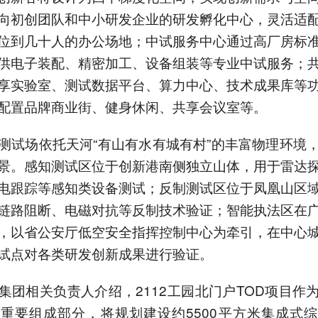
向初创团队和中小研发企业的研发孵化中心，灵活适
位到几十人的办公场地；中试服务中心通过高厂房标
供电子装配、精密加工、设备组装等专业中试服务；
享实验室、测试数据平台、算力中心、技术成果库等
配置品牌商业街、健身休闲、共享会议室等。
测试场依托天河“有山有水有城有村”的丰富物理环境
景。感知测试区位于创新港南侧独立山体，用于雷达
电跟踪等感知类设备测试；反制测试区位于凤凰山区
链路阻断、电磁对抗等反制技术验证；智能执法区在
，以省公安厅低空安全指挥控制中心为牵引，在中心
试点对各类研发创新成果进行验证。
集团相关负责人介绍，2112工园北门户TOD项目作
重要组成部分，将规划建设约5500平方米集成式