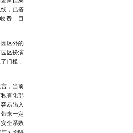
上线，已搭
价收费。目
向园区外的
于园区扮演
低了门槛，
坦言，当前
可私有化部
，容易陷入
务带来一定
、安全系数
选与风险隔