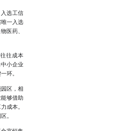
，入选工信
省唯一入选
生物医药、
力往往成本
的中小企业
键一环。
能园区，相
业能够借助
算力成本。
园区。
高金富恒集