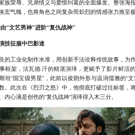
家族荣辱、兄弟情义与爱恨纠葛的全面爆发。整张海
恢宏气魄，也将角色之间复杂而炽烈的情感张力推至
汗由“文艺男神”进阶“复仇战神”
演技征服中巴影迷
良的工业化制作水准，用创新手法诠释传统故事，为
事框架，法瓦德·汗的精湛演绎，更赋予了影片鲜活
斯坦“国宝级男星”，此前以俊朗外形与温润儒雅的“文
数。此次在《烈刃之怒》中，他彻底打破过往标签，
、内心满是创伤的“复仇战神”演绎得入木三分。