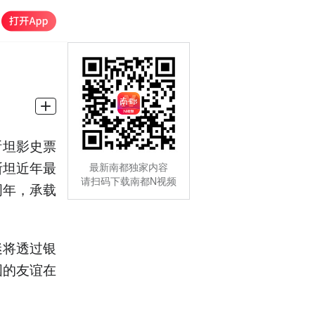
斯坦影史票
斯坦近年最
最新南都独家内容
请扫码下载南都N视频
周年，承载
迷将透过银
国的友谊在