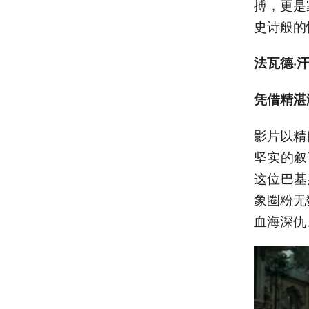
搏，更是
史诗般的
法瓦德·
凭借精湛
影片以精
坚实的叙
这位巴基
象圈粉无
血海深仇