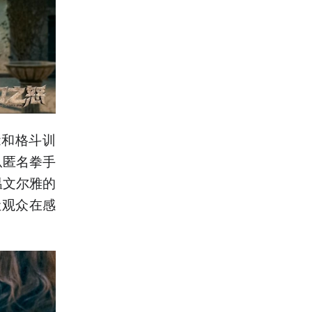
能和格斗训
从匿名拳手
温文尔雅的
让观众在感