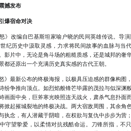
震撼发布
引爆宿命对决
怒》改编自巴基斯坦家喻户晓的民间英雄传说。导演
6世纪历史中汲取灵感，力求将民间故事的血脉与当
。影片中，无论是角斗场的粗糙质感，还是城邦的奢
景都还原出一个充满历史真实感的古代王朝。
怒》最新公布的终极海报，以极具压迫感的群像构图
诗纷争推向顶点。如烈焰般锋芒毕露的茂拉与似深渊
峙画面中央，巨斧寒光映照连天战火，肃杀气息扑面
将掀起摧城裂地的终极决战。两大宿敌周围，其余角
与执念，有人潜藏于阴暗，在权欲与复仇中步步为营
中守望挚爱，以柔情对抗残酷命运。刀锋所指，不