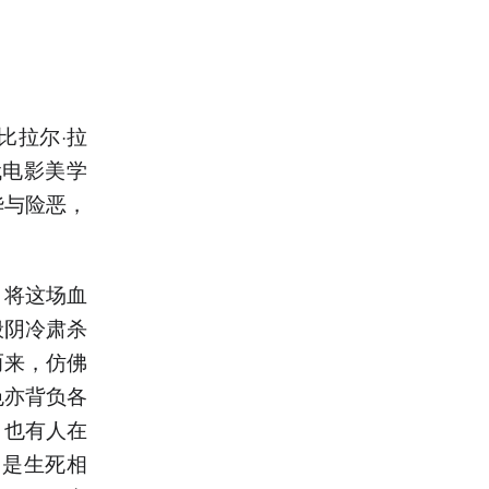
比拉尔·拉
代电影美学
华与险恶，
，将这场血
般阴冷肃杀
而来，仿佛
色亦背负各
；也有人在
只是生死相