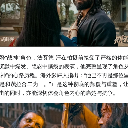
释“战神”角色，法瓦德·汗在拍摄前接受了严格的体
沉默中爆发、隐忍中撕裂的表演，他完整呈现了角色
战神”的心路历程。海外影评人指出：“他已不再是那位
是和茂拉合二为一。”正是这种彻底的颠覆与重塑，
击的同时，亦能深切体会角色内心的痛楚与抗争。