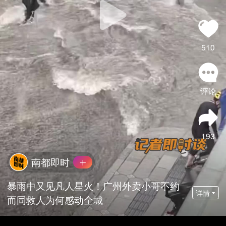
510
评论
193
南都即时
暴雨中又见凡人星火！广州外卖小哥不约
详情
而同救人为何感动全城