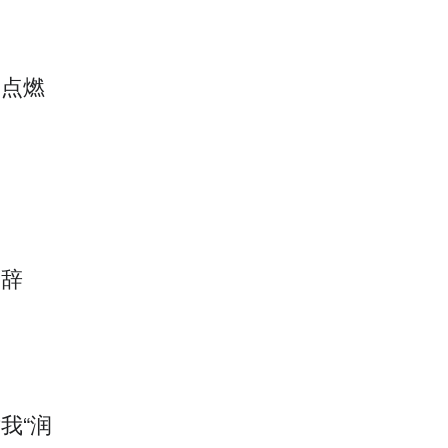
力点燃
建辞
我“润