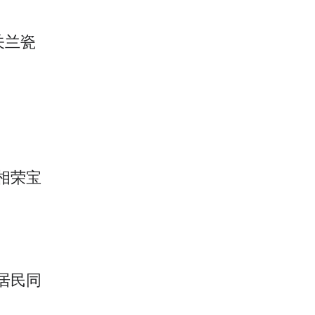
关兰瓷
相荣宝
居民同