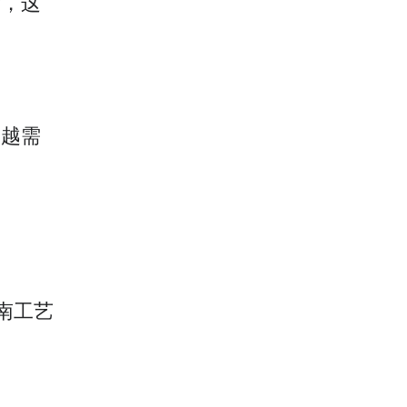
舞，这
，越需
南工艺