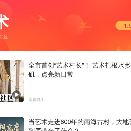
术
1.
篇文章
全市首创“艺术村长”！ 艺术扎根水
矶，点亮新日常
南都佛山
当艺术走进600年的南海古村，大地
到底带来了什么？