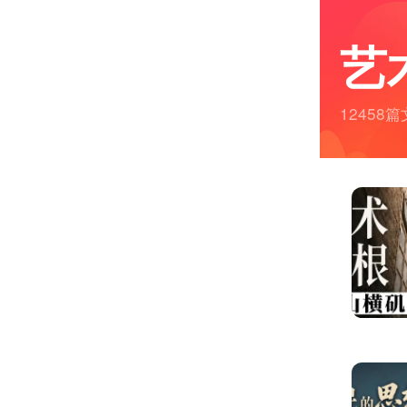
艺
12458