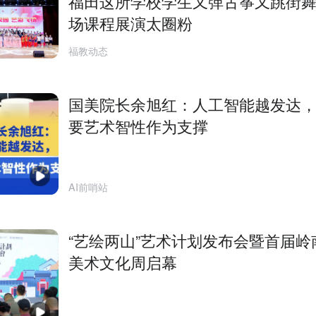
福田这所学校学生又弹古筝又跳街
场课程展演太圈粉
福教动态
国美院长余旭红：人工智能越发达
要艺术智性作为支撑
AI前哨站
“艺绘两山”艺术计划发布会暨首届岭
美术文化周启幕