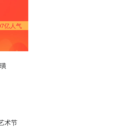
97亿
人气
乡璜
艺术节