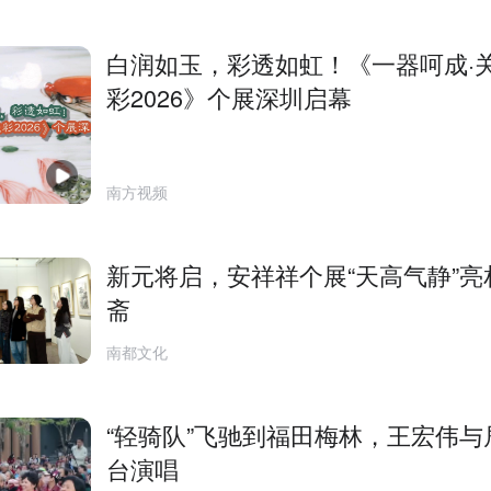
白润如玉，彩透如虹！《一器呵成·
彩2026》个展深圳启幕
南方视频
新元将启，安祥祥个展“天高气静”亮
斋
南都文化
“轻骑队”飞驰到福田梅林，王宏伟与
台演唱