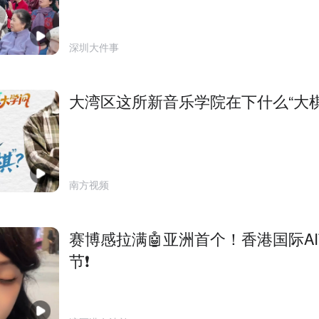
深圳大件事
大湾区这所新音乐学院在下什么“大棋
南方视频
赛博感拉满🤖亚洲首个！香港国际A
节❗️