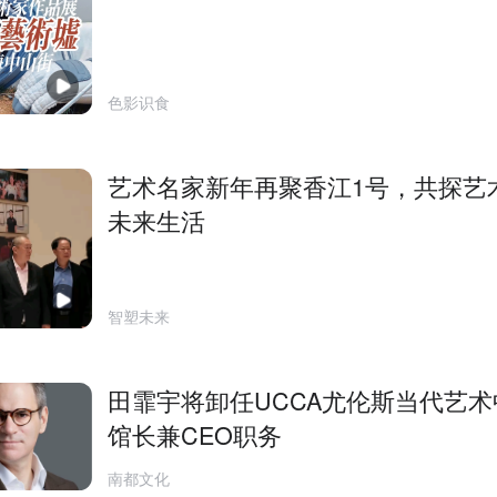
色影识食
艺术名家新年再聚香江1号，共探艺
未来生活
智塑未来
田霏宇将卸任UCCA尤伦斯当代艺术
馆长兼CEO职务
南都文化