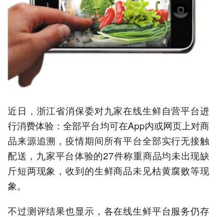
近日，浙江省消保委对九家在线生鲜自营平台进
行消费体验：全部平台均可在App内或网页上对商
品来源追溯，疫情期间所有平台全部实行无接触
配送，九家平台体验的27件称重商品均未出现缺
斤短两现象，收到的生鲜商品未见枯黄腐败等现
象。
不过测评结果也显示，各在线生鲜平台服务仍存