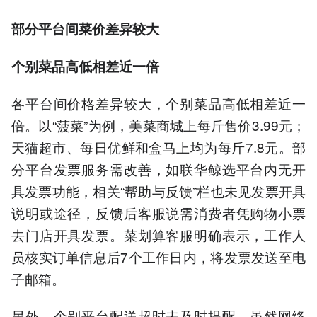
部分平台间菜价差异较大
个别菜品高低相差近一倍
各平台间价格差异较大，个别菜品高低相差近一
倍。以“菠菜”为例，美菜商城上每斤售价3.99元；
天猫超市、每日优鲜和盒马上均为每斤7.8元。部
分平台发票服务需改善，如联华鲸选平台内无开
具发票功能，相关“帮助与反馈”栏也未见发票开具
说明或途径，反馈后客服说需消费者凭购物小票
去门店开具发票。菜划算客服明确表示，工作人
员核实订单信息后7个工作日内，将发票发送至电
子邮箱。
另外，个别平台配送超时未及时提醒。虽然网络