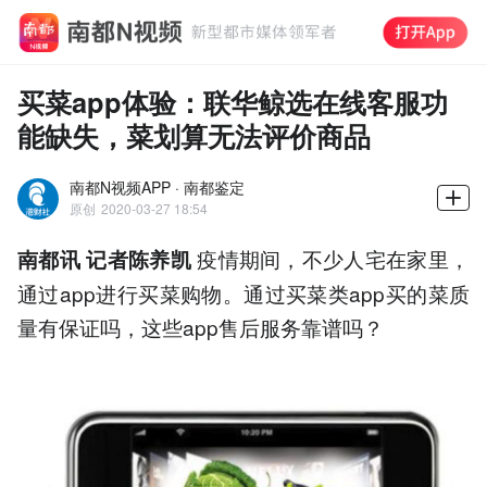
买菜app体验：联华鲸选在线客服功
能缺失，菜划算无法评价商品
南都N视频APP · 南都鉴定
原创
2020-03-27 18:54
疫情期间，不少人宅在家里，
南都讯 记者陈养凯
通过app进行买菜购物。通过买菜类app买的菜质
量有保证吗，这些app售后服务靠谱吗？