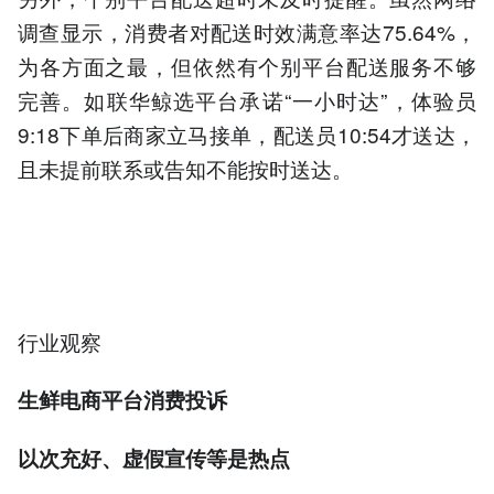
调查显示，消费者对配送时效满意率达75.64%，
为各方面之最，但依然有个别平台配送服务不够
完善。如联华鲸选平台承诺“一小时达”，体验员
9:18下单后商家立马接单，配送员10:54才送达，
且未提前联系或告知不能按时送达。
行业观察
生鲜电商平台消费投诉
以次充好、虚假宣传等是热点