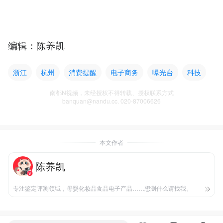
编辑：陈养凯
浙江
杭州
消费提醒
电子商务
曝光台
科技
南都N视频，未经授权不得转载、授权联系方式
banquan@nandu.cc. 020-87006626
本文作者
陈养凯
专注鉴定评测领域，母婴化妆品食品电子产品……想测什么请找我。