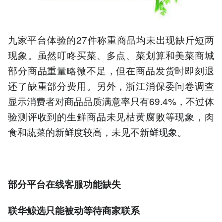
九家平台体验的27件称重商品均未出现缺斤短两
现象。虽然叮咚买菜、多点、菜划算和美菜商城
部分商品重量略微不足，但在商品发货时即刻退
还了缺重部分费用。另外，浙江消保委问卷调查
显示消费者对商品品质满意率只有69.4%，不过体
验测评收到的生鲜商品未见枯黄腐败等现象，肉
食和蔬菜的新鲜度较高，未见不新鲜现象。
部分平台在线客服功能缺失
联华鲸选只能被动等待商家联系