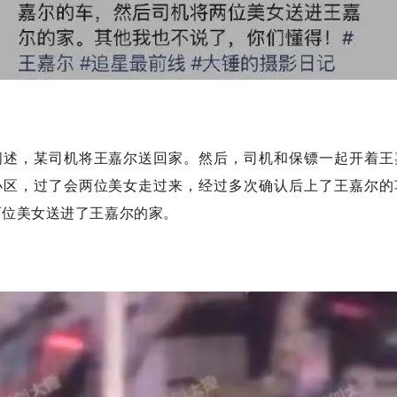
阐述，某司机将王嘉尔送回家。然后，司机和保镖一起开着王
小区，过了会两位美女走过来，经过多次确认后上了王嘉尔的
两位美女送进了王嘉尔的家。