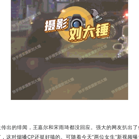
天传出的绯闻，王嘉尔和宋雨琦都没回应。强大的网友扒出了
，这对烟嗓CP还挺好嗑的。可随着今天“两位女生”新视频曝