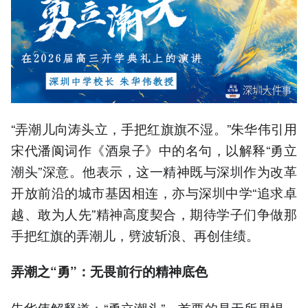
“弄潮儿向涛头立，手把红旗旗不湿。”朱华伟引用
宋代潘阆词作《酒泉子》中的名句，以解释“勇立
潮头”深意。他表示，这一精神既与深圳作为改革
开放前沿的城市基因相连，亦与深圳中学“追求卓
越、敢为人先”精神高度契合，期待学子们争做那
手把红旗的弄潮儿，劈波斩浪、再创佳绩。
弄潮之“勇”：无畏前行的精神底色
朱华伟解释道：“勇立潮头”，首要的是无所畏惧、