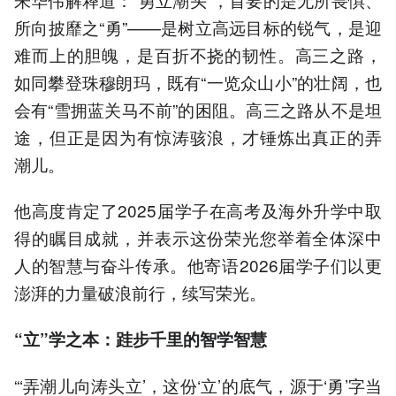
所向披靡之“勇”——是树立高远目标的锐气，是迎
难而上的胆魄，是百折不挠的韧性。高三之路，
如同攀登珠穆朗玛，既有“一览众山小”的壮阔，也
会有“雪拥蓝关马不前”的困阻。高三之路从不是坦
途，但正是因为有惊涛骇浪，才锤炼出真正的弄
潮儿。
他高度肯定了2025届学子在高考及海外升学中取
得的瞩目成就，并表示这份荣光您举着全体深中
人的智慧与奋斗传承。他寄语2026届学子们以更
澎湃的力量破浪前行，续写荣光。
“立”学之本：跬步千里的智学智慧
“‘弄潮儿向涛头立’，这份‘立’的底气，源于‘勇’字当