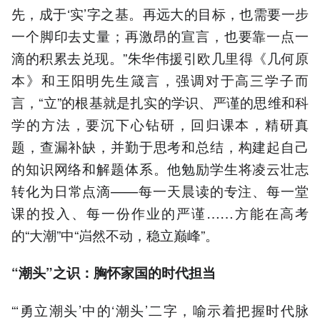
先，成于‘实’字之基。再远大的目标，也需要一步
一个脚印去丈量；再激昂的宣言，也要靠一点一
滴的积累去兑现。”朱华伟援引欧几里得《几何原
本》和王阳明先生箴言，强调对于高三学子而
言，“立”的根基就是扎实的学识、严谨的思维和科
学的方法，要沉下心钻研，回归课本，精研真
题，查漏补缺，并勤于思考和总结，构建起自己
的知识网络和解题体系。他勉励学生将凌云壮志
转化为日常点滴——每一天晨读的专注、每一堂
课的投入、每一份作业的严谨……方能在高考
的“大潮”中“岿然不动，稳立巅峰”。
“潮头”之识：胸怀家国的时代担当
“‘勇立潮头’中的‘潮头’二字，喻示着把握时代脉