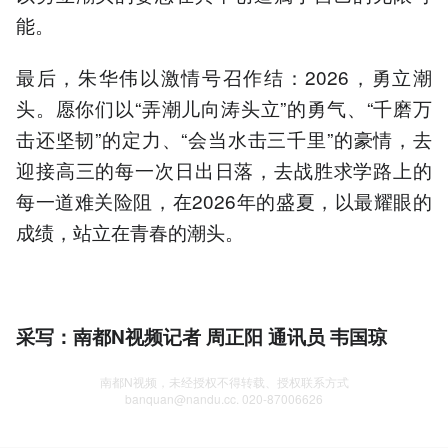
能。
最后，朱华伟以激情号召作结：2026，勇立潮
头。愿你们以“弄潮儿向涛头立”的勇气、“千磨万
击还坚韧”的定力、“会当水击三千里”的豪情，去
迎接高三的每一次日出日落，去战胜求学路上的
每一道难关险阻，在2026年的盛夏，以最耀眼的
成绩，站立在青春的潮头。
采写
：
南都
N
视频
记者
周正阳
通讯员
韦国琼
南都N视频，未经授权不得转载、授权联系方式
banquan@nandu.cc. 020-87006626