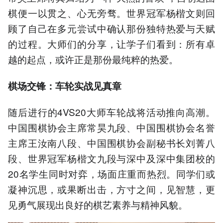
棋便一以贯之、心无旁骛。世界冠军杨楷文则回
顾了自己在多元尝试中确认那份独特热爱与天赋
的过程。大师们的分享，让学子们看到：所有卓
越的起点，或许正是那份最纯粹的热爱。
棋
场
交锋：车轮实战见真章
随后进行的4VS20大师车轮战将活动推向高潮。
中国围棋协会主席常昊九段、中国围棋协会名誉
主席王汝南八段、中国围棋协会副秘书长刘菁八
段、世界冠军杨楷文九段与深中及深中集团校的
20名学生同时对弈，场面庄重而热烈。同学们或
凝神沉思，或果断出击，方寸之间，见智慧，更
见勇气展现出良好的棋艺素养与精神风貌。