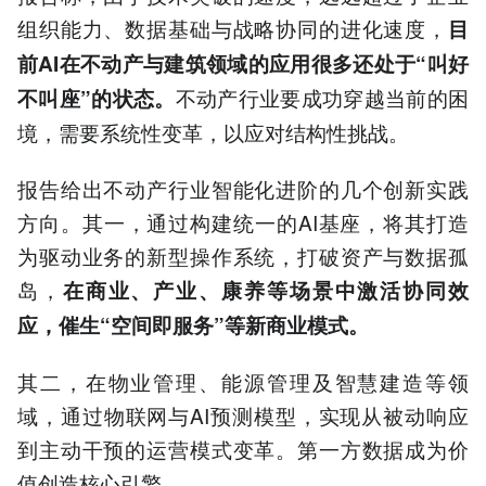
4.不动产科技企业构建智能
组织能力、数据基础与战略协同的进化速度，
目
操作系统，嵌入健康管理等
前AI在不动产与建筑领域的应用很多还处于“叫好
社区服务场景
5.AI赋能不动产需平衡短期
不动产行业要成功穿越当前的困
不叫座”的状态。
回报与长期价值，重塑
境，需要系统性变革，以应对结构性挑战。
以上内容由AI大模型生成，仅供
参考
报告给出不动产行业智能化进阶的几个创新实践
方向。其一，通过构建统一的AI基座，将其打造
为驱动业务的新型操作系统，打破资产与数据孤
岛，
在商业、产业、康养等场景中激活协同效
应，催生“空间即服务”等新商业模式。
其二，在物业管理、能源管理及智慧建造等领
域，通过物联网与AI预测模型，实现从被动响应
到主动干预的运营模式变革。第一方数据成为价
值创造核心引擎。