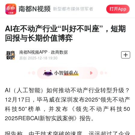
AI在不动产行业“叫好不叫座”，短期
回报与长期价值博弈
南都N视频APP · 政商数据
原创
2025-12-18 19:30
1.毕马威发布2025不动产科
AI（人工智能）如何推动不动产行业转型升级？
技50榜单，AI应用仍处"叫
好不叫座"阶段
12月17日，毕马威在深圳发布2025“领先不动产
2.AI基座打破数据孤岛，催
科技50”榜单，并发布《领先不动产科技50
生"空间即服务"新商业模式
2025REBCAI新智实践案例》报告。
3.物联网+AI预测模型推动
物业、能源管理从被动响应
转向主动干预
报告称，由于技术突破的速度，远远超过了企业