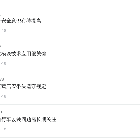
毛
者安全意识有待提高
3-18
羊
改模块技术应用很关键
3-18
78
直营店应带头遵守规定
3-18
1
自行车改装问题需长期关注
3-18