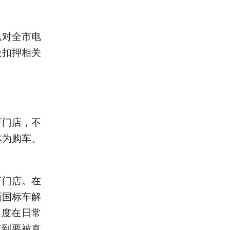
已对全市电
处扣押相关
下门店，不
体为购车、
下门店。在
新国标车解
速度在日常
查到要被直