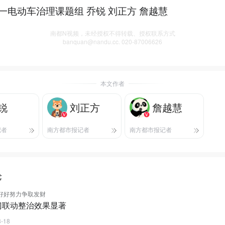
一电动车治理课题组 乔锐 刘正方 詹越慧
南都N视频，未经授权不得转载、授权联系方式
banquan@nandu.cc. 020-87006626
本文作者
锐
刘正方
詹越慧
记者
南方都市报记者
南方都市报记者
论
y要好好努力争取发财
门联动整治效果显著
3-18