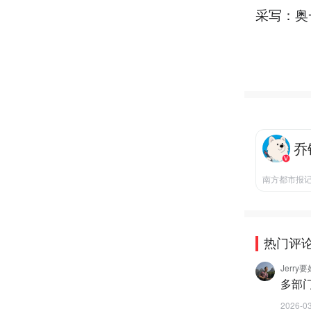
采写：奥
乔
南方都市报
热门评
Jerr
多部
2026-0