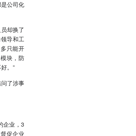
都是公司化
人员却换了
的领导和工
最多只能开
一模块，防
好。”
追问了涉事
的企业，3
，督促企业