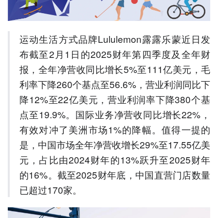
150元引热议。
4.创始人Chip Wilson推动董
事会改组，三位潜在CEO人
运动生活方式品牌Lululemon露露乐蒙近日发
选浮出水面。
5.品牌计划2026年进入6个
布截至2月1日的2025财年第四季度及全年财
新市场，创单年扩张纪录。
报，全年净营收同比增长5%至111亿美元，毛
以上内容由AI大模型生成，仅供
利率下降260个基点至56.6%，营业利润同比下
参考
降12%至22亿美元，营业利润率下降380个基
点至19.9%。国际业务净营收同比增长22%，
有效对冲了美洲市场1%的降幅。值得一提的
是，中国市场全年净营收增长29%至17.55亿美
元，占比由2024财年的13%跃升至2025财年
的16%。截至2025财年底，中国直营门店数量
已超过170家。