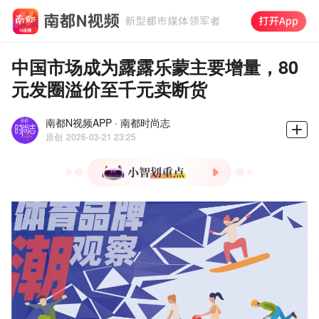
中国市场成为露露乐蒙主要增量，80
元发圈溢价至千元卖断货
南都N视频APP · 南都时尚志
原创
2026-03-21 23:25
1.Lululemon2025财年净营
收111亿美元，中国市场增
长29%占比达16%。
2.中国市场成增长引擎，
2026财年Q1预计收入增长
25%-30%，全年目标20%。
3.80元发圈溢价11.5倍至999
元，2026年新品定价涨至