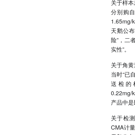
关于样本
分别购
1.65m
天鹅公布
险”，二
实性”。
关于角黄
当时“已
送检的
0.22
产品中是
关于检
CMA计