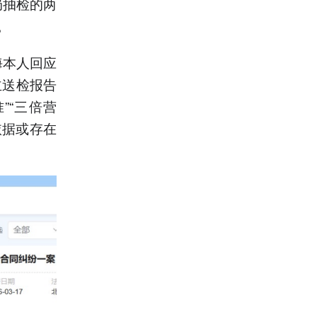
局抽检的两
。
海本人回应
主送检报告
”“三倍营
依据或存在