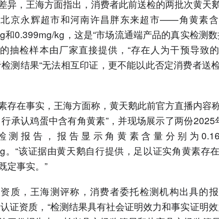
差异，王海方面指出，消费者此前送检的两批次黄天
自北京永辉超市和河南许昌胖东来超市——角黄素含
g/kg和0.399mg/kg，这是“市场流通端产品的真实检测
的抽检样本由厂家直接提供，“存在人为干预导致
者检测结果“无法相互印证，更不能以此否定消费者送
素存在事实，王海方面称，黄天鹅此前官方直播内容
自行承认鸡蛋中含有角黄素”，并现场展示了两份2025
检测报告，报告显示角黄素含量分别为0.16mg
mg/kg。“该证据由黄天鹅自行提供，足以证实角黄素存
既定事实。”
测资质，王海测评称，消费者委托检测机构出具的报
量认证资质，“检测结果具有社会证明效力和事实证明效