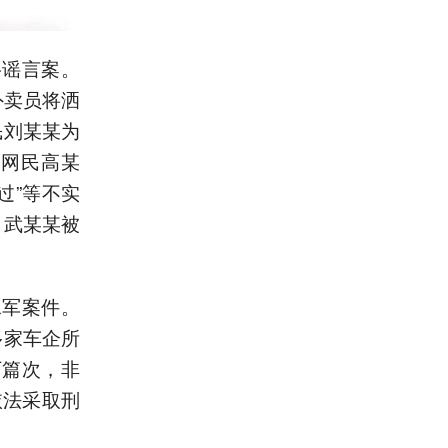
络谣言案。
外卖员将洒
民刘某某为
。网民高某
过”等不实
、武某某被
水军案件。
多家车企所
万篇次，非
依法采取刑