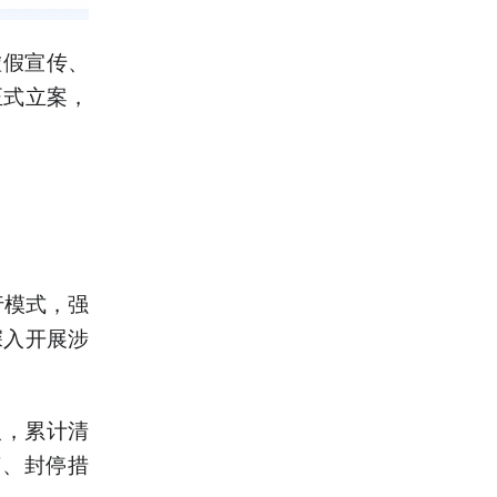
虚假宣传、
正式立案，
行模式，强
深入开展涉
人，累计清
言、封停措