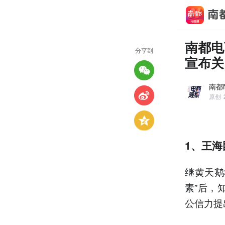
南都电
分享到
宣布关
南都
原创
1、王
继黄天鹅
素”后，
公信力提