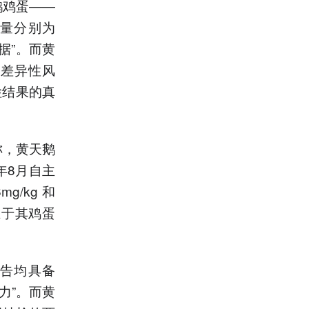
鹅鸡蛋——
量分别为
数据”。而黄
的差异性风
检结果的真
称，黄天鹅
年8月自主
/kg和
在于其鸡蛋
告均具备
力”。而黄