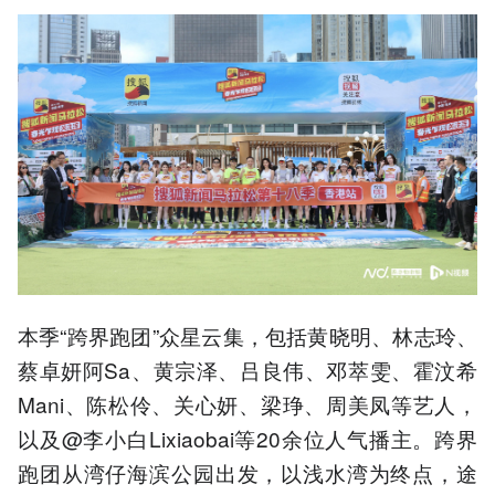
本季“跨界跑团”众星云集，包括黄晓明、林志玲、
蔡卓妍阿Sa、黄宗泽、吕良伟、邓萃雯、霍汶希
Mani、陈松伶、关心妍、梁琤、周美凤等艺人，
以及@李小白Lixiaobai等20余位人气播主。跨界
跑团从湾仔海滨公园出发，以浅水湾为终点，途