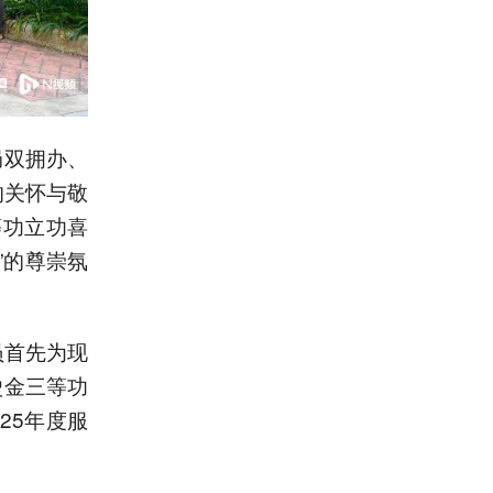
局双拥办、
的关怀与敬
等功立功喜
”的尊崇氛
员首先为现
烫金三等功
25年度服