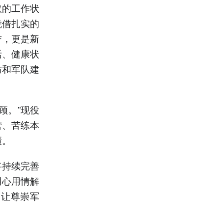
取的工作状
凭借扎实的
誉，更是新
活、健康状
防和军队建
顾。”现役
营、苦练本
绩。
将持续完善
用心用情解
，让尊崇军