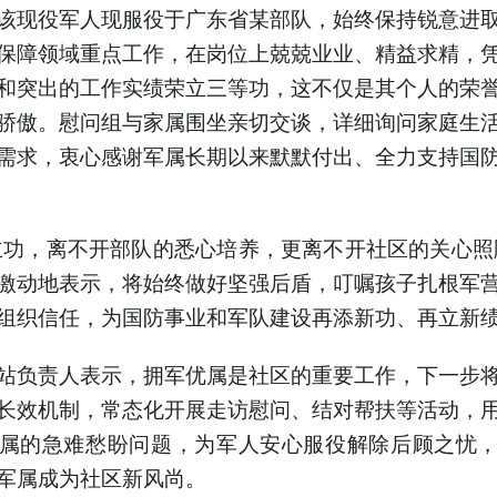
该现役军人现服役于广东省某部队，始终保持锐意进
保障领域重点工作，在岗位上兢兢业业、精益求精，
和突出的工作实绩荣立三等功，这不仅是其个人的荣
骄傲。慰问组与家属围坐亲切交谈，详细询问家庭生
需求，衷心感谢军属长期以来默默付出、全力支持国
立功，离不开部队的悉心培养，更离不开社区的关心照
激动地表示，将始终做好坚强后盾，叮嘱孩子扎根军
组织信任，为国防事业和军队建设再添新功、再立新
站负责人表示，拥军优属是社区的重要工作，下一步
长效机制，常态化开展走访慰问、结对帮扶等活动，
属的急难愁盼问题，为军人安心服役解除后顾之忧
军属成为社区新风尚。