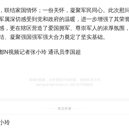
，联结家国情怀；一份关怀，凝聚军民同心。此次慰
军属深切感受到党和政府的温暖，进一步增强了其荣
感，更在辖区营造了爱国拥军、尊崇军人的浓厚氛围
结、凝聚强国强军强大合力奠定了坚实基础。
都N视频记者张小玲 通讯员李国超
南都N视频，未经授权不得转载、授权联系方式
banquan@nandu.cc. 020-87006626
本文作者
小玲