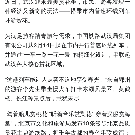
近日，武汉迎来最美赏花季，市民、游客发现一
种经济又新奇的玩法——搭乘市内普速环线列车
环游赏花。
为满足旅客踏青旅行需求，中国铁路武汉局集团
有限公司从3月14日起在市内开行普速环线列车，
并通过“一车一路一花一景”的精细化设计，串联起
武汉各大核心赏花区域。
“这趟列车能让人从容不迫地享受春光。”来自鄂州
的游客李先生乘坐慢火车打卡东湖风景区、黄鹤
楼、长江等景点后，意犹未尽。
“驾着船儿赏桃花”“听着音乐赏梨花”“穿着汉服赏海
棠”，北京市文化和旅游局发布10条漫步北京品质
赏花主题游线路，将千年古都的春色串联成篇；