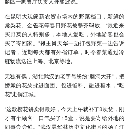
麟区一家餐厅负责人孙丽波说。
在昆明大观篆新农贸市场内的野菜档口，新鲜的
棠梨花、金雀花等春日野花被整齐码放。“最近来
买野菜的人特别多，本地人爱吃，外地游客也会
买了寄回家。”摊主肖天华一边打包野菜一边告诉
记者，近期每天都有外省订单，时令春菜通过冷
链物流送往上海、北京等地。
无独有偶，湖北武汉的老字号纷纷“脑洞大开”，把
娇嫩的花朵揉进面团、包进馅料、融进糖水，“吃
花”走俏江城。
“这款樱花饼卖得最好，今天上午就补了3次货，刚
才有个顾客一口气买了15盒，说是要寄给外地的
同事尝尝鲜。”武汉昙华林历史文化街区的扬子江