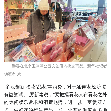
游客在北京玉渊潭公园文创店内挑选商品。新华社记者
杨淑君 摄
“多地创新‘吃花’‘品花’等消费，对于延伸‘花经济’是
有益尝试。”厉新建说，“要把握看花人在看花之外
的休闲娱乐诉求和消费趋势，进一步丰富赏花方
式，做好花的衍生产品开发，让花的颜值更多地