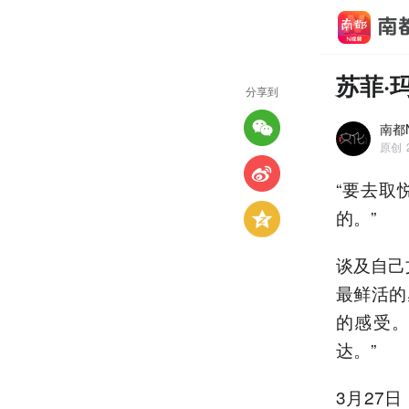
苏菲·
分享到
南都
原创
“要去取
的。”
谈及自己
最鲜活的
的感受
达。”
3月27