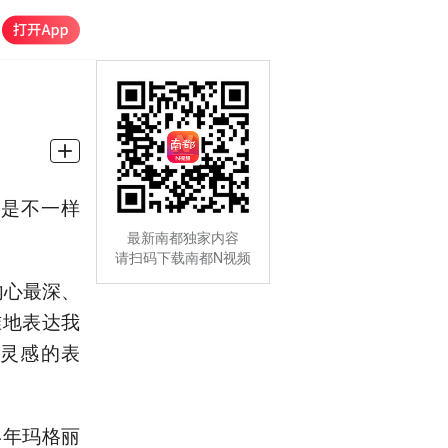
都是不一样
最新南都独家内容
请扫码下载南都N视频
内心最深、
准地表达我
灵感的表
4年玛格丽