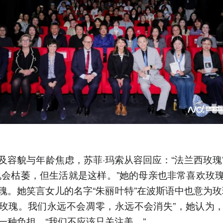
及容貌与年龄焦虑，苏菲·玛索从容回应：“法兰西玫瑰
瑰会枯萎，但生活就是这样。”她的母亲也非常喜欢玫
瑰。她笑言女儿的名字“朱丽叶特”在波斯语中也意为玫
玫瑰。我们永远不会凋零，永远不会消失”，她认为
一种负担，“我们不应该只关注美。”