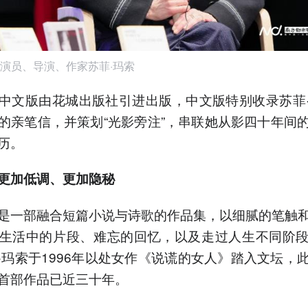
演员、导演、作家苏菲·玛索
中文版由花城出版社引进出版，中文版特别收录苏菲
的亲笔信，并策划“光影旁注”，串联她从影四十年间
历。
更加低调、更加隐秘
是一部融合短篇小说与诗歌的作品集，以细腻的笔触
生活中的片段、难忘的回忆，以及走过人生不同阶
·玛索于1996年以处女作《说谎的女人》踏入文坛，
首部作品已近三十年。