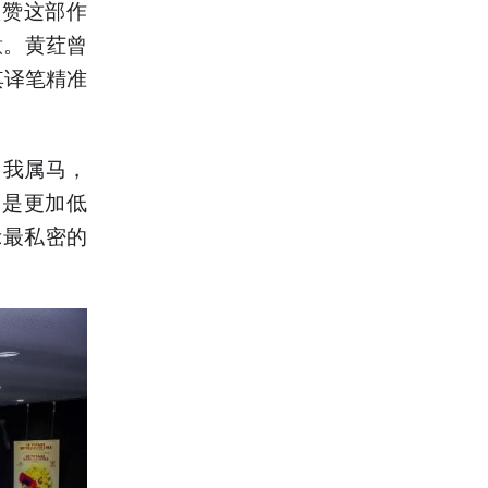
盛赞这部作
意。黄荭曾
其译笔精准
。我属马，
》是更加低
示最私密的