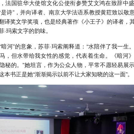
，法国驻华大使馆文化公使衔参赞艾文鸿在致辞中
皆是诗”，并向译者、南京大学法语系教授黄荭致以敬
翻译奖文学奖项，也是经典著作《小王子》的译者，
菲·玛索文字的韵味。
“暗河”的意象，苏菲·玛索阐释道：“水陪伴了我一生
马，但水带给我女性的感觉，代表着生命。《暗河
隐秘的。”她坦言，作为公众人物，平常不愿轻易展
这本书正是她“渐渐揭示以前不让大家知晓的这一面”。