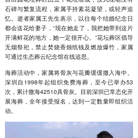
石碑与繁复流程，家属手持素花凝望，或轻声追
忆。逝者家属王先生表示，以往每个结婚纪念日
都会送花给妻子，“现在她走了，我把她带到这片
开满鲜花的地方，她一定很开心。”花坛葬区倡导
无烟祭祀，禁止焚烧香烛纸钱及燃放爆竹，家属
可通过生态葬云纪念馆在线追思。
海葬活动中，家属将骨灰与花瓣缓缓撒入海中。
深圳自1998年起组织免费海葬，至今已举办53
次，累计撒海42510具骨灰。目前深圳已常态化开
展海葬，全年接受报名，达到一定数量即组织活
动。