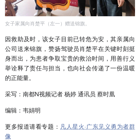
女子家属向肖楚平（左一）赠送锦旗。
因救助及时，该女子目前已转危为安，其亲属向
公司送来锦旗，赞扬驾驶员肖楚平在关键时刻挺
身而出，为患者争取宝贵的救治时间，用善行义
举诠释了责任与担当，也向社会传递了一份温暖
的正能量。
采写：南都N视频记者 杨婷 通讯员 蔡时凰
编辑：韦娟明
更多报道请看专题：
凡人星火·广东见义勇为者群
像