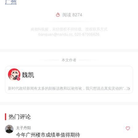
广州
阅读
8274
南都N视频，未经授权不得转载、授权联系方式
banquan@nandu.cc. 020-87006626
本文作者
魏凯
新时代政经新闻有太多的刻板说教和以讹传讹，我只想说点真实灵动的“新闻背后的言外之意”。
热门评论
太子丹阳
今年广州楼市成绩单值得期待