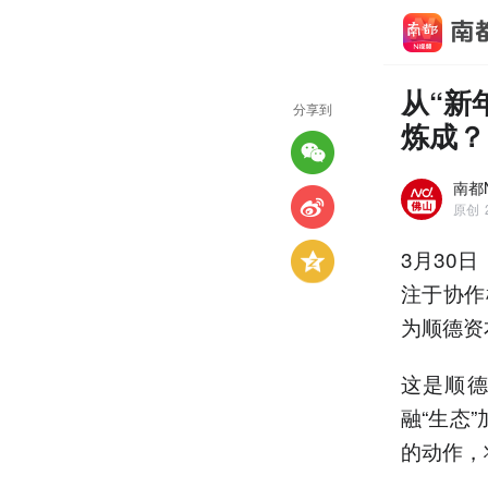
从“新
分享到
炼成？
南都
原创
3月30
注于协作
为顺德资
这是顺德
融“生态
的动作，