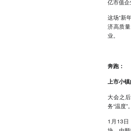
亿市值企
这场“新
济高质量
业。
奔跑：
上市小镇
大会之后
务“温度”
1月13
块，由顺