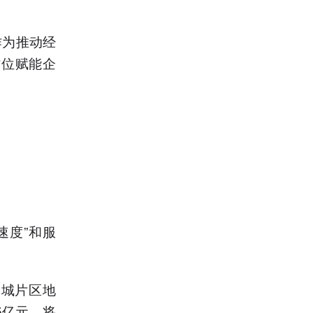
作为推动经
方位赋能企
速度”和服
智城片区地
5亿元，将