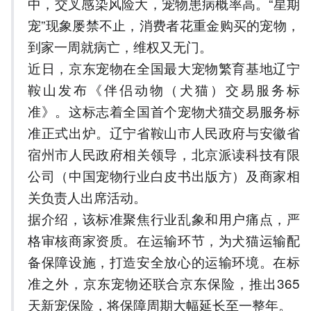
中，交叉感染风险大，宠物患病概率高。“星期
长保障周期至一年。
宠”现象屡禁不止，消费者花重金购买的宠物，
5.构建三级纠纷处理机制，
到家一周就病亡，维权又无门。
保障消费者权益
近日，京东宠物在全国最大宠物繁育基地辽宁
以上内容由AI大模型生成，仅供
参考
鞍山发布《伴侣动物（犬猫）交易服务标
准》。这标志着全国首个宠物犬猫交易服务标
准正式出炉。辽宁省鞍山市人民政府与安徽省
宿州市人民政府相关领导，北京派读科技有限
公司（中国宠物行业白皮书出版方）及商家相
关负责人出席活动。
据介绍，该标准聚焦行业乱象和用户痛点，严
格审核商家资质。在运输环节，为犬猫运输配
备保障设施，打造安全放心的运输环境。在标
准之外，京东宠物还联合京东保险，推出365
天新宠保险，将保障周期大幅延长至一整年。