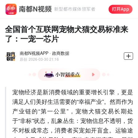
全国首个互联网宠物犬猫交易标准来
了：一宠一芯片
南都N视频APP · 政商数据
原创
2026-03-30 21:16
1.京东发布全国首个宠物犬
宠物经济是新消费领域的重要增长引擎，更是
猫交易服务标准。
满足人们美好生活需要的“幸福产业”。然而作为
2.标准要求宠物信息透明
化，植入芯片实现全周期溯
产业链的“第一公里”，宠物犬猫交易长期处
源。
于“非标”状态，乱象丛生：宠物信息不透明，货
3.严格审核商家资质，运输
不对板成常态，消费者买宠如开盲盒。运输途
环节配备保障设施。
4.推出365天新宠保险，延