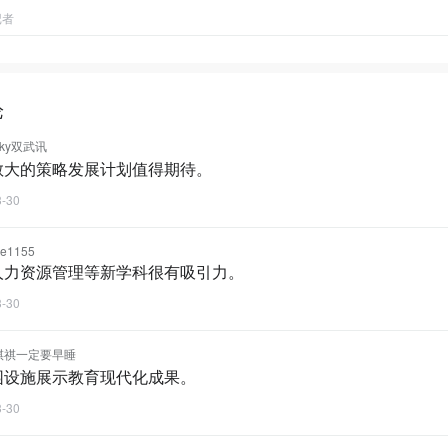
记者
论
ucky双武讯
教大的策略发展计划值得期待。
3-30
ue1155
人力资源管理等新学科很有吸引力。
3-30
祺祺一定要早睡
园设施展示教育现代化成果。
3-30