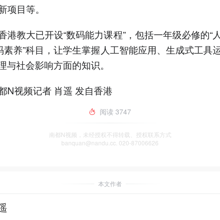
新项目等。
香港教大已开设“数码能力课程”，包括一年级必修的“
数码素养”科目，让学生掌握人工智能应用、生成式工具
伦理与社会影响方面的知识。
都N视频记者 肖遥 发自香港
阅读
3747
南都N视频，未经授权不得转载、授权联系方式
banquan@nandu.cc. 020-87006626
本文作者
遥