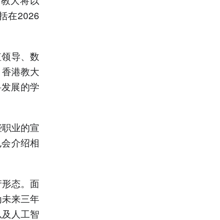
在2026
值领导、数
。香港教大
科发展的学
些职业的宣
也会介绍相
产形态。面
为未来三年
以及人工智