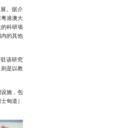
发展。据介
重粤港澳大
大的科研项
园内的其他
进驻该研究
，则是以教
。
园设施，包
柯士甸道）