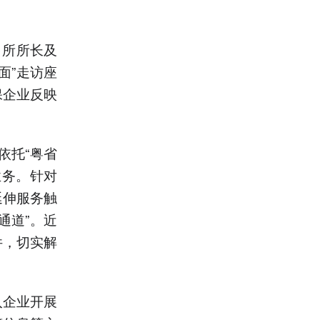
出所所长及
面”走访座
保企业反映
依托“粤省
业务。针对
延伸服务触
通道”。近
件，切实解
入企业开展