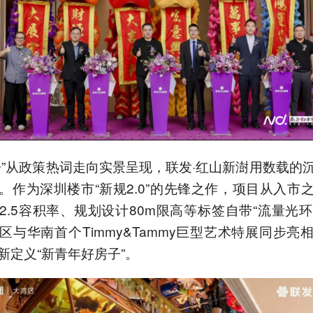
子”从政策热词走向实景呈现，联发·红山新澍用数载的
。作为深圳楼市“新规2.0”的先锋之作，项目从入市
2.5容积率、规划设计80m限高等标签自带“流量光环”
区与华南首个Timmy&Tammy巨型艺术特展同步亮
新定义“新青年好房子”。