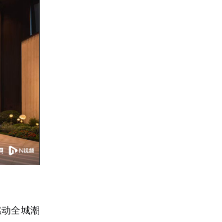
燃动全城潮