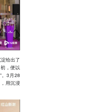
沉淀给出了
之初，便以
。3月28
相，用沉浸