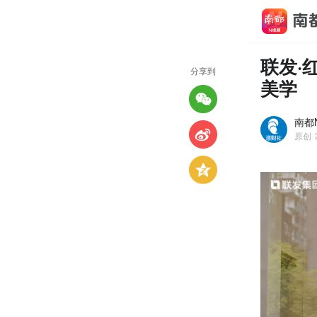
联发·
分享到
美学
南都N
原创