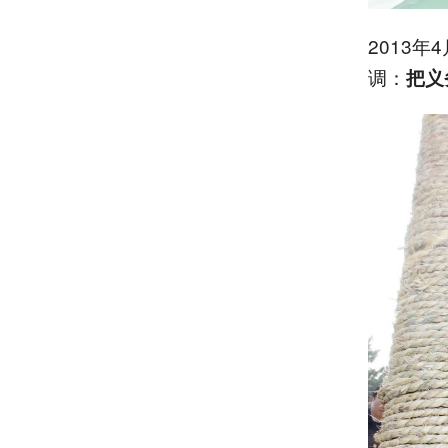
2013
调：
把义