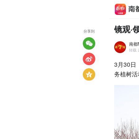
镜观·
分享到
南都N
转载
3月30
务植树活