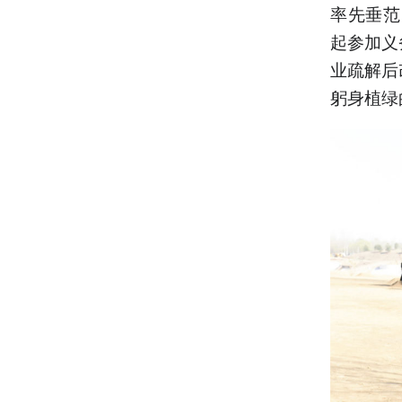
率先垂范
起参加义
业疏解后
躬身植绿