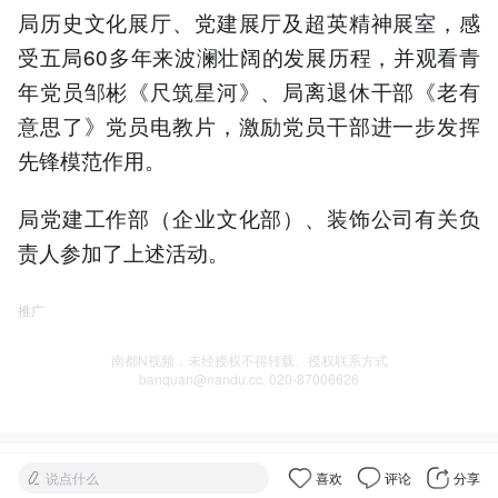
局历史文化展厅、党建展厅及超英精神展室，感
受五局60多年来波澜壮阔的发展历程，并观看青
年党员邹彬《尺筑星河》、局离退休干部《老有
意思了》党员电教片，激励党员干部进一步发挥
先锋模范作用。
局党建工作部（企业文化部）、装饰公司有关负
责人参加了上述活动。
推广
南都N视频，未经授权不得转载、授权联系方式
banquan@nandu.cc. 020-87006626
说点什么
喜欢
评论
分享