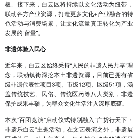
板。接下来，白云区将持续以文化活动为纽带，
联动各方产业资源，打造更多文化+产业融合的特
色活动与消费场景，让文化流量真正转化为产业
发展的“留量”。
非遗体验
入民心
近年来，白云区始终秉持“人民的非遗人民共享”理
念，联动镇街深挖本土非遗资源，目前已拥有省
级非遗代表性项目3项、市级12项、区级51项，涵
盖传统技艺、民俗、传统医药等八大类别，非遗
保护成果丰硕，为群众文化生活注入深厚底蕴。
本次“百团竞演”启动仪式特别融入“广货行天下・
非遗乐白云”主题活动，在文艺表演之外，非遗展