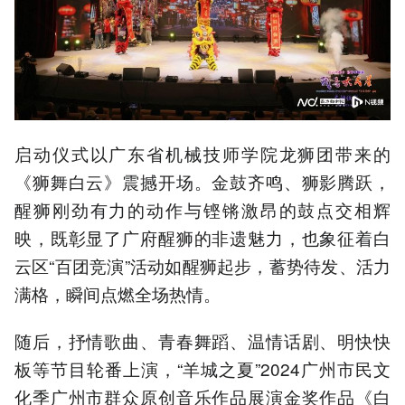
启动仪式以广东省机械技师学院龙狮团带来的
《狮舞白云》震撼开场。金鼓齐鸣、狮影腾跃，
醒狮刚劲有力的动作与铿锵激昂的鼓点交相辉
映，既彰显了广府醒狮的非遗魅力，也象征着白
云区“百团竞演”活动如醒狮起步，蓄势待发、活力
满格，瞬间点燃全场热情。
随后，抒情歌曲、青春舞蹈、温情话剧、明快快
板等节目轮番上演，“羊城之夏”2024广州市民文
化季广州市群众原创音乐作品展演金奖作品《白