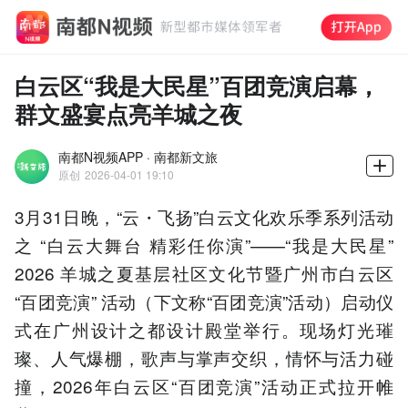
白云区“我是大民星”百团竞演启幕，
群文盛宴点亮羊城之夜
南都N视频APP · 南都新文旅
原创
2026-04-01 19:10
3月31日晚，“云・飞扬”白云文化欢乐季系列活动
之 “白云大舞台 精彩任你演”——“我是大民星”
2026 羊城之夏基层社区文化节暨广州市白云区
“百团竞演” 活动（下文称“百团竞演”活动）启动仪
式在广州设计之都设计殿堂举行。现场灯光璀
璨、人气爆棚，歌声与掌声交织，情怀与活力碰
撞，2026年白云区“百团竞演”活动正式拉开帷