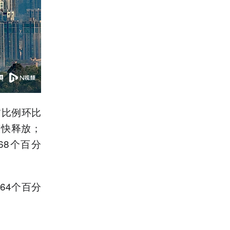
所占比例环比
较快释放；
68个百分
64个百分