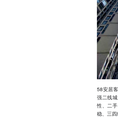
58安居
强二线城
性、二手
稳、三四