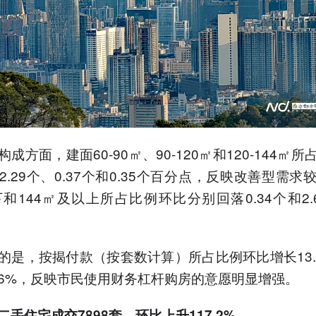
成方面，建面60-90㎡、90-120㎡和120-144㎡
2.29个、0.37个和0.35个百分点，反映改善型需求
下和144㎡及以上所占比例环比分别回落0.34个和2.
的是，按揭付款（按套数计算）所占比例环比增长13.
.56%，反映市民使用财务杠杆购房的意愿明显增强。
二手住宅
成交
7898套，环比上升117.2%