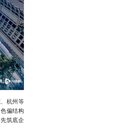
莞、杭州等
成色偏结构
率先筑底企