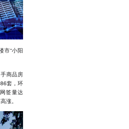
楼市“小阳
二手商品房
886套，环
计网签量达
前高涨。