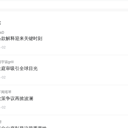
论
esD
条款解释迎来关键时刻
4-02
宙grill
性庭审吸引全球目光
4-02
下闻瑶琴
政策争议再掀波澜
4-02
芾