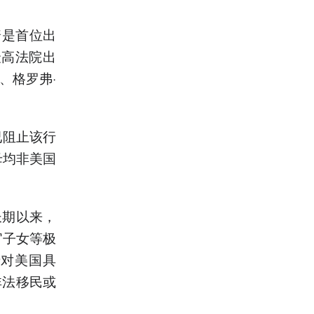
普是首位出
最高法院出
、格罗弗·
已阻止该行
母均非美国
长期以来，
官子女等极
于对美国具
非法移民或