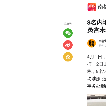
8名内
分享到
员含未
南都
原创
4月1日
捕。2日
称，8名
均涉嫌“
事务处继