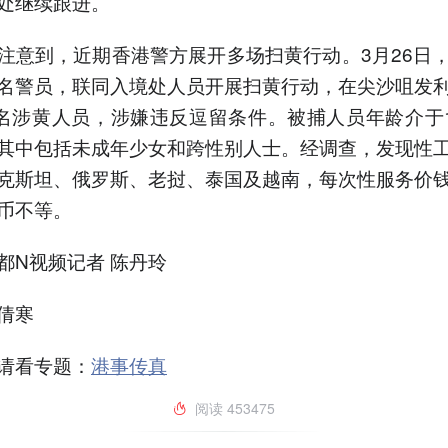
处继续跟进。
注意到，近期香港警方展开多场扫黄行动。3月26日
名警员，联同入境处人员开展扫黄行动，在尖沙咀发
8名涉黄人员，涉嫌违反逗留条件。被捕人员年龄介于1
其中包括未成年少女和跨性别人士。经调查，发现性
克斯坦、俄罗斯、老挝、泰国及越南，每次性服务价
币不等。
都N视频记者 陈丹玲
倩寒
请看专题：
港事传真
阅读
453475