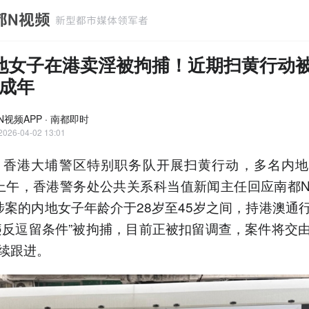
地女子在港卖淫被拘捕！近期扫黄行动
成年
N视频APP · 南都即时
2026-04-02 13:01
，香港大埔警区特别职务队开展扫黄行动，多名内
上午，香港警务处公共关系科当值新闻主任回应南都
涉案的内地女子年龄介于28岁至45岁之间，持港澳通
违反逗留条件”被拘捕，目前正被扣留调查，案件将交
续跟进。