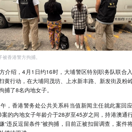
子被香港警方拘捕。
方介绍，4月1日约16时，大埔警区特别职务队联合
扫黄行动，在大埔同茂坊、上水新丰路、新发街及粉
拘捕了8名内地女子。
上午，香港警务处公共关系科当值新闻主任就此案回
涉案的内地女子年龄介于28岁至45岁之间，持港澳通
嫌“违反逗留条件”被拘捕，目前正被扣留调查，案件