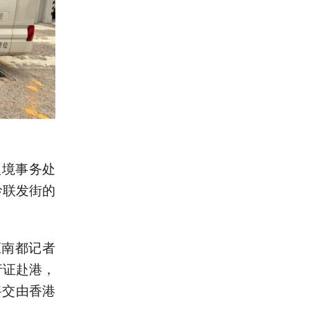
入境事务处
岭联发街的
应南都记者
行证赴港，
将交由香港