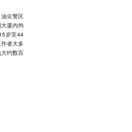
，油尖警区
利大厦内拘
5岁至44
工作者大多
钱大约数百