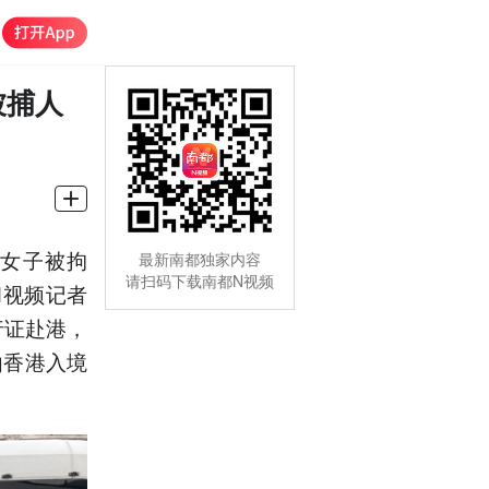
被捕人
地女子被拘
最新南都独家内容
请扫码下载南都N视频
N视频记者
行证赴港，
由香港入境