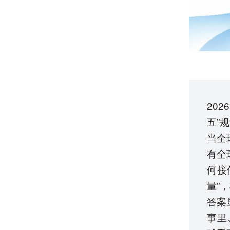
20
五”
当全
有全
何接
量”
答案
事里