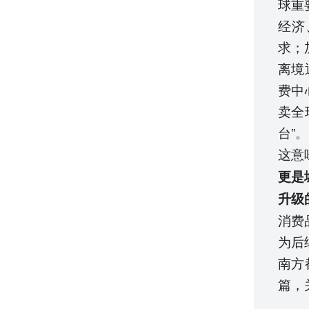
球重
经济
求；
离境
费中
卖全
台”。
这意
更是
升级
消费
为后
南方
篇，