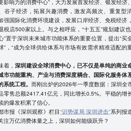
要影响力的消费中心”，大力发展首发经济、银发经济
、谷子经济，拓展兴趣消费，激发高频次、重复型
加强国际化消费环境建设，发展口岸经济、免税经济
退税店500家以上。与之相呼应，“十五五”规划建议也
心”置于深圳未来城市功能体系的重要位置，提出“买
球”，“成为全球供给体系与市场有效需求精准适配的
味着，
深
圳建设全球消费中心，已不仅是单纯的商业
城市功能重构、产业与消费深度耦合、国际化服务体
而刚出炉的2026年一季度数据：深圳全
的系统工程。
品零售总额2417.41亿元，同比增长0.5%。平稳的增
续的爆发积累了信心。
都市报《深圳观察》栏目
“识势谋局 深圳进击”
系列报
关注万亿消费体量之上，深圳如何能级跃升？