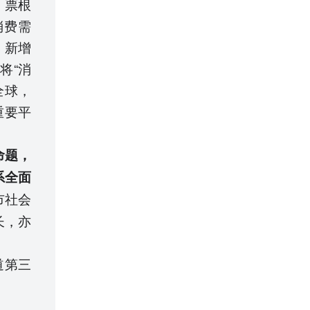
、票根
消费需
，新增
将“消
全球，
重要平
命题，
系全面
市社会
长，亦
道第三