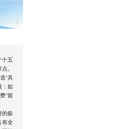
“十五
节点。
造“具
题：如
费“留
费的叙
具有全