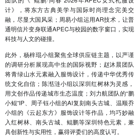
计》，将东方古典美学与国际时尚理念完美交
融，尽显大国风采；周易小组运用AR技术，让普
通明信片变身联通APEC与校园的数字窗口，实现
科技与人文的碰撞。
此外，杨梓琨小组聚焦全球供应链主题，以严谨
的调研分析展现高中生的国际视野；赵沐晨团队
将青绿山水元素融入服饰设计，传递中华优秀传
统文化自信；陈湉涟小组以深圳红树林为灵感，
用文创作品传递城市生态温度；刘力航团队的“鹏
小鲲”IP、周子钰小组的AI复刻南头古城、温顺乔
小组的《云起东方》服饰设计等作品，均巧妙融
入红树林、南头古城、鲲鹏等深圳特色元素，兼
具创新性与实用性，赢得评委们的高度认可。