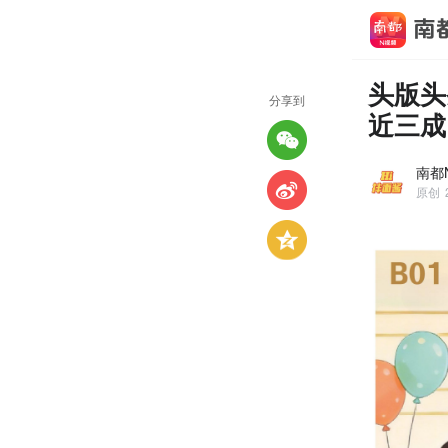
头版头
分享到
近三成
南都N
原创