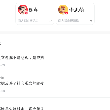
谢萌
李思萌
南方都市报记者
南方都市报编辑
论
人立遗嘱不是悲观，是成熟
4-03
小姐
数据反映了社会观念的转变
4-03
C
不愧是先锋城市，观念领先