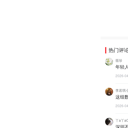
热门评
筱珍
年轻
2026-0
李若琪
这组
2026-0
丫a丫a
深圳