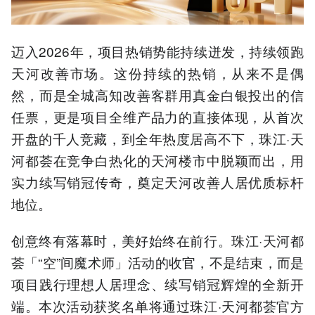
迈入2026年，项目热销势能持续迸发，持续领跑
天河改善市场。这份持续的热销，从来不是偶
然，而是全城高知改善客群用真金白银投出的信
任票，更是项目全维产品力的直接体现，从首次
开盘的千人竞藏，到全年热度居高不下，珠江·天
河都荟在竞争白热化的天河楼市中脱颖而出，用
实力续写销冠传奇，奠定天河改善人居优质标杆
地位。
创意终有落幕时，美好始终在前行。珠江·天河都
荟「“空”间魔术师」活动的收官，不是结束，而是
项目践行理想人居理念、续写销冠辉煌的全新开
端。本次活动获奖名单将通过珠江·天河都荟官方