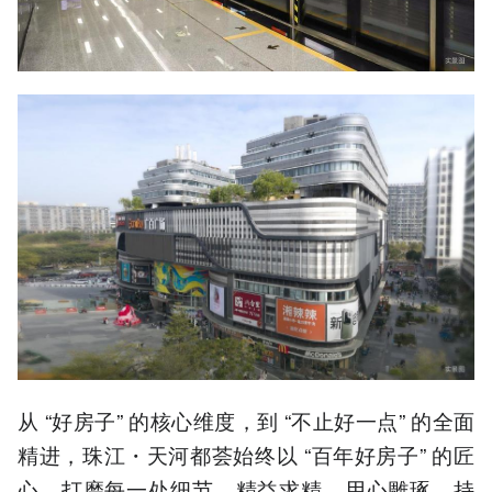
从 “好房子” 的核心维度，到 “不止好一点” 的全面
精进，珠江・天河都荟始终以 “百年好房子” 的匠
心，打磨每一处细节，精益求精、用心雕琢，持