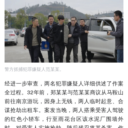
警方抓捕犯罪嫌疑人范某某。
经进一步审查，两名犯罪嫌疑人详细供述了作案
全过程。32年前，郑某某与范某某商议从马鞍山
前往南京游玩，因身上无钱，两人临时起意、合
谋抢劫出租车。案发当晚，两人搭乘受害人驾驶
的红色小轿车，行至雨花台区该水泥厂围墙外
时，对受害人实施抢劫，随后残忍将其杀害，作