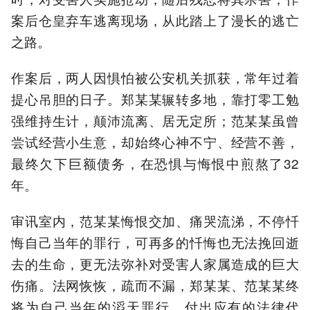
案后仓皇弃车逃离现场，从此踏上了漫长的逃亡
之路。
作案后，两人因惧怕被公安机关抓获，常年过着
提心吊胆的日子。郑某某辗转多地，靠打零工勉
强维持生计，颠沛流离、居无定所；范某某虽曾
尝试经营小生意，却始终心神不宁、经营不善，
最终欠下巨额债务，在恐惧与悔恨中煎熬了32
年。
审讯室内，范某某悔恨交加、痛哭流涕，不停忏
悔自己当年的罪行，可再多的忏悔也无法挽回逝
去的生命，更无法弥补对受害人家属造成的巨大
伤痛。法网恢恢，疏而不漏，郑某某、范某某终
将为自己当年的滔天罪行，付出应有的法律代