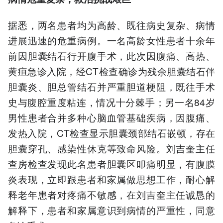
据悉，两名患者均为高龄、既往病史复杂、病情
进展迅速的危重病例。一名高龄女性患者十余年
前因胆囊结石行开腹手术，此次因腹痛、高热、
黄疸急诊入院，经CT检查确诊为残余胆囊结石伴
胆囊炎、胆总管结石并严重胆道梗阻，既往手术
史与腹腔重度粘连，情况十分棘手；另一名84岁
男性患者合并多种心脑血管基础疾病，因腹痛、
发热入院，CT检查显示胆囊颈部结石嵌顿，存在
胆囊穿孔、感染性休克等致命风险。刘吉奎主任
查房检查发现此名患者胆囊区叩痛明显，有腹膜
炎表现，立即跟患者和家属做思想工作，耐心解
释老年患者对疼痛不敏感，在刘吉奎主任诚恳的
解释下，患者和家属意识到病情的严重性，同意