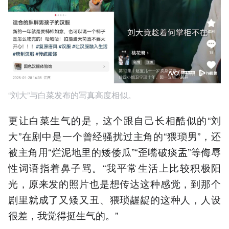
“刘大”与白菜发布的写真高度相似。
更让白菜生气的是，这个跟自己长相酷似的“刘
大”在剧中是一个曾经骚扰过主角的“猥琐男”，还
被主角用“烂泥地里的矮倭瓜”“歪嘴破痰盂”等侮辱
性词语指着鼻子骂。“我平常生活上比较积极阳
光，原来发的照片也是想传达这种感觉，到那个
剧里就成了又矮又丑、猥琐龌龊的这种人，人设
很差，我觉得挺生气的。”