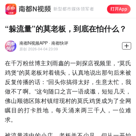
“躲流量”的莫老板，到底在怕什么？
南都N视频APP · 南都快评
原创
2026-04-04 23:09
在千万粉丝博主刘雨鑫的一则探店视频里，“莫氏
鸡煲”的莫老板对着镜头，认真地说出那句后来被
反复传播的话：“回头你搞得太好，生意太忙，我
做不了啊。”这句随口之言一语成谶，短短几天，
佛山顺德区陈村镇绀现村的莫氏鸡煲成为了全网
瞩目的打卡胜地，每天涌来两三千人，一位难
求。
被流量选中的小店、老板并不少见，但从一开始