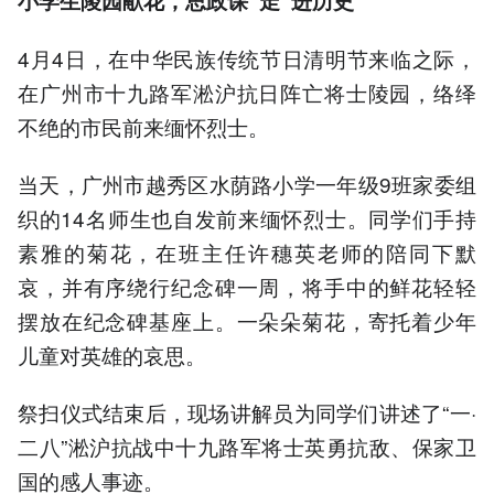
小学生陵园献花，思政课“走”进历史
4月4日，在中华民族传统节日清明节来临之际，
在广州市十九路军淞沪抗日阵亡将士陵园，络绎
不绝的市民前来缅怀烈士。
当天，广州市越秀区水荫路小学一年级9班家委组
织的14名师生也自发前来缅怀烈士。同学们手持
素雅的菊花，在班主任许穗英老师的陪同下默
哀，并有序绕行纪念碑一周，将手中的鲜花轻轻
摆放在纪念碑基座上。一朵朵菊花，寄托着少年
儿童对英雄的哀思。
祭扫仪式结束后，现场讲解员为同学们讲述了“一·
二八”淞沪抗战中十九路军将士英勇抗敌、保家卫
国的感人事迹。