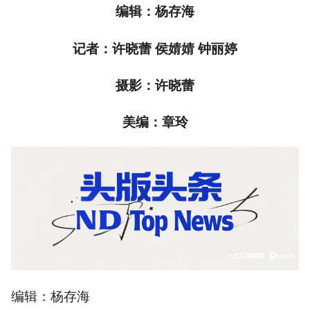
编辑：杨存海
记者：许晓蕾 侯婧婧 钟丽婷
摄影：许晓蕾
美编：章玲
编辑：杨存海