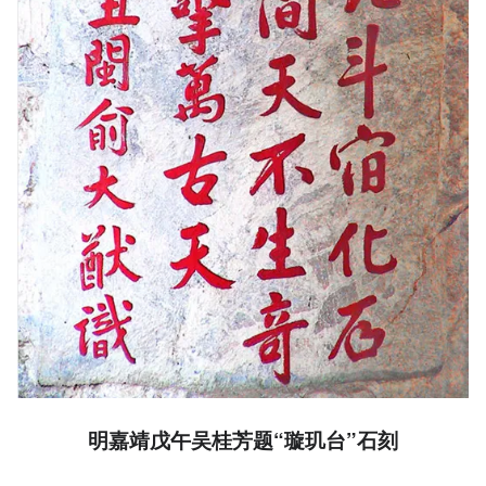
明嘉靖戊午吴桂芳题“璇玑台”石刻