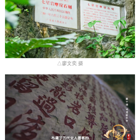
△廖文奕 摄