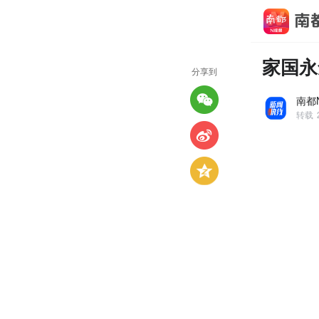
家国永
分享到
南都
转载