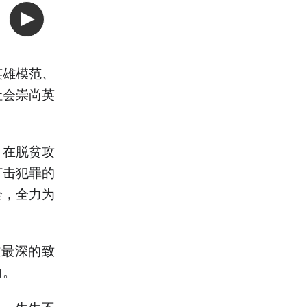
英雄模范、
社会崇尚英
，在脱贫攻
打击犯罪的
全，全力为
雄最深的致
向。
年、生生不