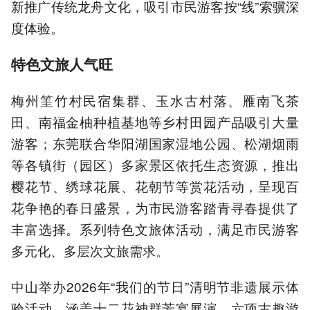
新推广传统龙舟文化，吸引市民游客按“线”索骥深
度体验。
特色文旅人气旺
梅州筀竹村民宿集群、玉水古村落、雁南飞茶
田、南福金柚种植基地等乡村田园产品吸引大量
游客；东莞联合华阳湖国家湿地公园、松湖烟雨
等各镇街（园区）多家景区依托生态资源，推出
樱花节、绣球花展、花朝节等赏花活动，呈现百
花争艳的春日盛景，为市民游客踏青寻春提供了
丰富选择。系列特色文旅体活动，满足市民游客
多元化、多层次文旅需求。
中山举办2026年“我们的节日”清明节非遗展示体
验活动，涵盖十二花神群芳宴展演、六项古趣游