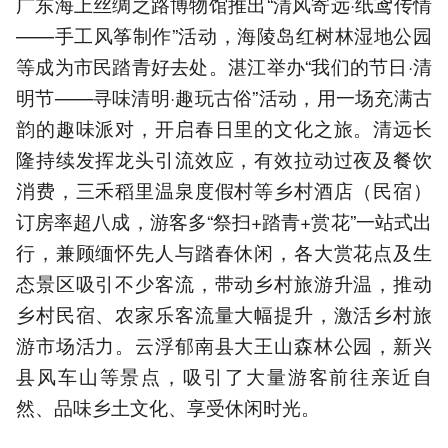
广东海上丝绸之路博物馆推出“清风寄远·纸鸢传情
——手工风筝制作”活动，海陵岛红树林湿地公园
等成为市民踏青好去处。湛江举办“我们的节日·清
明节——寻味清明·趣玩古俗”活动，用一场充满古
韵的趣味派对，开启春日里的文化之旅。清远长
隆持续发挥龙头引流效应，有效拉动过夜及餐饮
消费，三禾稻里温泉度假村等乡村酒店（民宿）
订房率超八成，游客多“祭扫+踏青+赏花”一站式出
行，兼顾缅怀先人与踏春休闲，各大赏花点及生
态景区吸引不少客流，带动乡村旅游升温，推动
乡村民宿、农家乐客流量大幅提升，激活乡村旅
游市场活力。云浮郁南县大王山森林公园，新兴
县风车山等景点，吸引了大量游客前往亲近自
然、品味乡土文化、享受休闲时光。