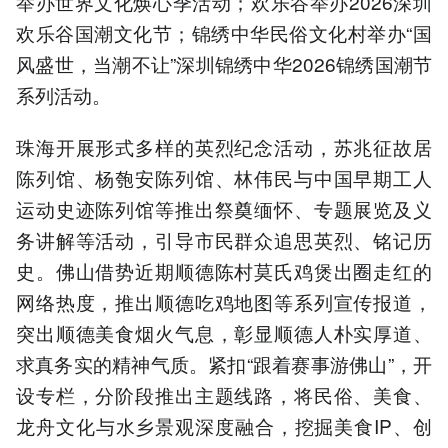
举办世界文化焕心季活动；欢乐谷举办2026深圳
欢乐谷国潮文化节；锦绣中华民俗文化村举办“国
风盛世，当潮不让”深圳锦绣中华2026锦绣国潮节
系列活动。
珠海开展形式多样的英烈纪念活动，苏兆征故居
陈列馆、杨匏安陈列馆、林伟民与中国早期工人
运动史迹陈列馆等推出祭奠缅怀、专题展览及义
务讲解等活动，引导市民群众追思英烈、铭记历
史。佛山借势近期顺德陈村莫氏鸡煲出圈走红的
网络热度，推出顺德吃鸡地图等系列宣传报道，
突出顺德美食烟火气息，彰显顺德人朴实厚道、
求真务实的精神气质。紧扣“跟着赛事游佛山”，开
设专栏，分阶段推出主题线路，将民俗、美食、
龙舟文化与水乡景观深度融合，挖掘美食IP、创