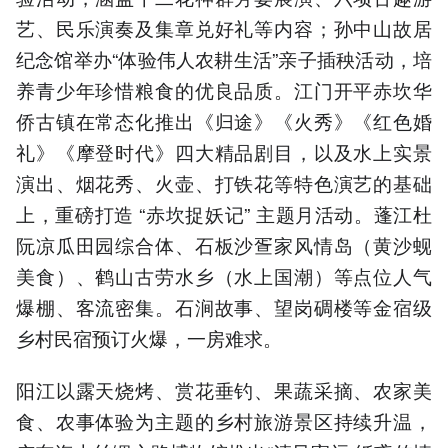
艺、民乐演奏及集章兑好礼等内容；孙中山故居
纪念馆举办“体验伟人农耕生活”亲子插秧活动，培
养青少年珍惜粮食的优良品质。江门开平赤坎华
侨古镇在常态化推出《归途》《火秀》《红色婚
礼》《摩登时代》四大精品剧目，以及水上实景
演出、烟花秀、火壶、打铁花等特色演艺的基础
上，重磅打造 “赤坎捉妖记” 主题月活动。蓬江杜
阮凉瓜田园综合体、石板沙疍家风情岛（黄沙蚬
美食）、鹤山古劳水乡（水上国潮）等点位人气
爆棚、客流密集。石涧故事、望岗碉楼等金宿级
乡村民宿预订火爆，一房难求。
阳江以露天烧烤、赏花垂钓、果蔬采摘、农家美
食、农事体验为主题的乡村旅游景区持续升温，