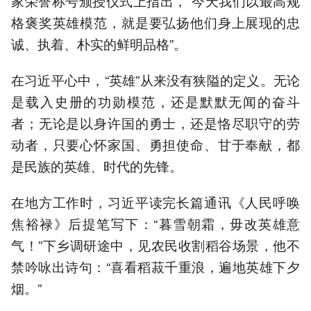
家荣誉称号颁授仪式上指出，“今天我们以最高规
格褒奖英雄模范，就是要弘扬他们身上展现的忠
诚、执着、朴实的鲜明品格”。
在习近平心中，“英雄”从来没有狭隘的定义。无论
是载入史册的功勋模范，还是默默无闻的奋斗
者；无论是以身许国的勇士，还是恪尽职守的劳
动者，只要心怀家国、勇担使命、甘于奉献，都
是民族的英雄、时代的先锋。
在地方工作时，习近平读完长篇通讯《人民呼唤
焦裕禄》后提笔写下：“暮雪朝霜，毋改英雄意
气！”下乡调研途中，见农民收割稻谷场景，他不
禁吟咏出诗句：“喜看稻菽千重浪，遍地英雄下夕
烟。”