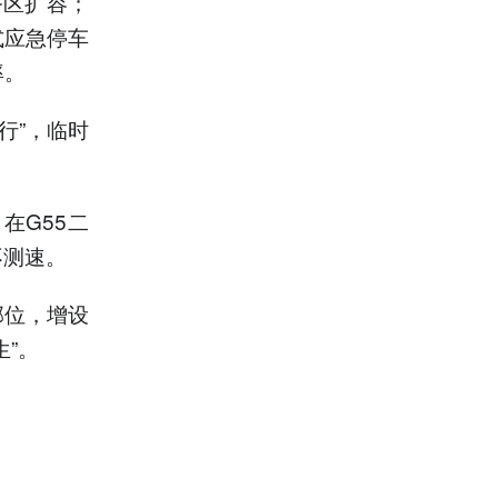
务区扩容；
式应急停车
率。
行”，临时
在G55二
不测速。
部位，增设
”。