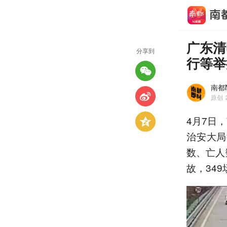
广东清
分享到
行等举
南都
原创
4月7日
治安大局
数、亡人
故，34