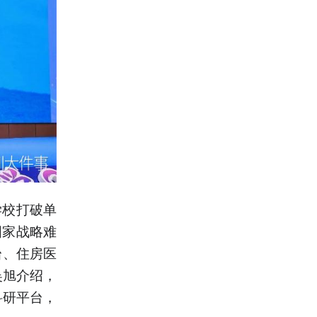
学校打破单
国家战略难
台、住房医
吴旭介绍，
科研平台，