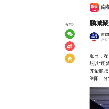
鹏城聚
分享到
南都
原创
近日，深
坛以“逐
齐聚鹏城
继阳、各