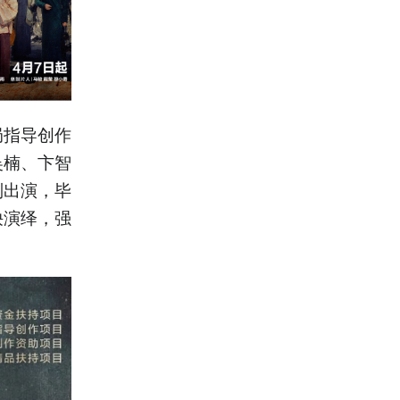
局指导创作
吴楠、卞智
别出演，毕
袂演绎，强