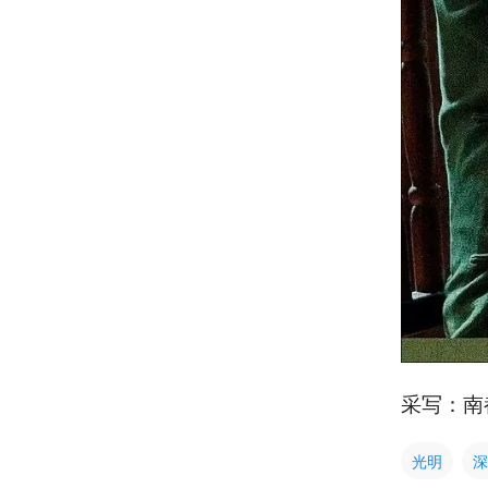
采写：南
光明
深