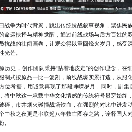
日战争为时代背景，跳出传统抗战叙事视角，聚焦民
的命运抉择与精神觉醒，通过前线战场与后方百姓的
员抗战的壮阔画卷，让观众得以重回烽火岁月，感受
性光芒。
原历史，创作团队秉持“贴着地皮走”的创作理念，在
服制式按原品一比一复刻，前线战壕实景打造，从服
方位考据，用诚意再现了那段峥嵘岁月。同时，剧集以
，将中秋这一承载中华文化情感的传统符号贯穿始终
破碎，市井烟火碰撞战场铁血，在强烈的对比中迸发
个中秋之夜更是串联起八年救亡图存之路，诠释国人
盼。