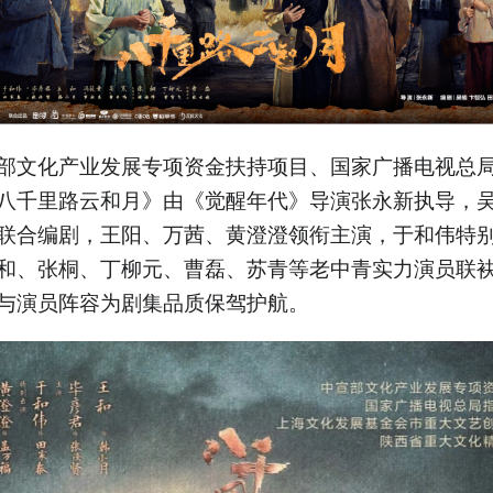
部文化产业发展专项资金扶持项目、国家广播电视总
八千里路云和月》由《觉醒年代》导演张永新执导，
联合编剧，王阳、万茜、黄澄澄领衔主演，于和伟特
和、张桐、丁柳元、曹磊、苏青等老中青实力演员联
与演员阵容为剧集品质保驾护航。