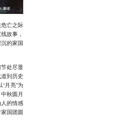
族危亡之际
双线故事，
深沉的家国
细节处尽显
化道到历史
“月亮”为
，中秋圆月
动人的情感
对家国团圆