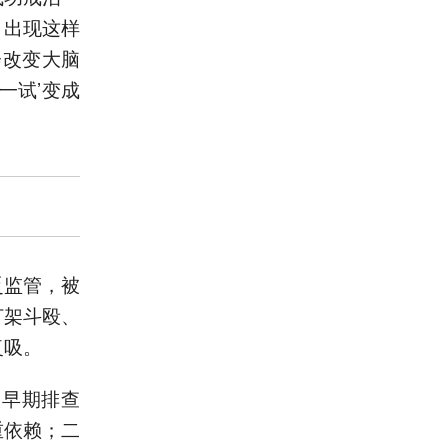
，出现这样
会改变大脑
一试’变成
乏监管，被
打架斗殴、
复吸。
、早期排查
重依赖；二