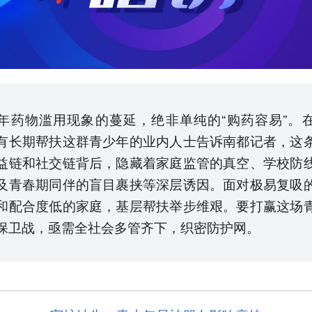
年药物滥用现象的蔓延，绝非单纯的“购药容易”。
有长期帮扶这群青少年的业内人士告诉南都记者，这
益链和社交链背后，隐藏着家庭监管的真空、学校防
及青春期同伴的盲目裹挟等深层诱因。面对极易复吸
和配合度低的家庭，基层帮扶举步维艰。要打赢这场
保卫战，亟需全社会多管齐下，织密防护网。