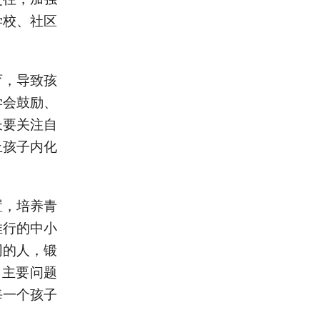
学校、社区
育，导致孩
学会鼓励、
长要关注自
止孩子内化
置，培养青
推行的中小
同的人，锻
，主要问题
每一个孩子