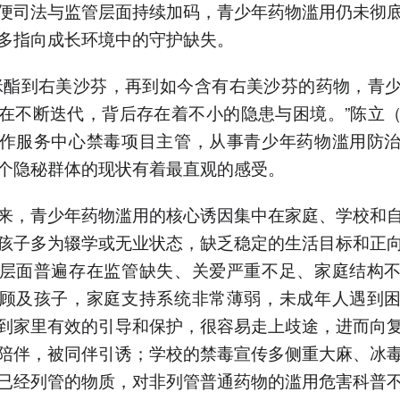
便司法与监管层面持续加码，青少年药物滥用仍未彻
多指向成长环境中的守护缺失。
咪酯到右美沙芬，再到如今含有右美沙芬的药物，青
在不断迭代，背后存在着不小的隐患与困境。”陈立
作服务中心禁毒项目主管，从事青少年药物滥用防
个隐秘群体的现状有着最直观的感受。
来，青少年药物滥用的核心诱因集中在家庭、学校和
孩子多为辍学或无业状态，缺乏稳定的生活目标和正
层面普遍存在监管缺失、关爱严重不足、家庭结构
顾及孩子，家庭支持系统非常薄弱，未成年人遇到
到家里有效的引导和保护，很容易走上歧途，进而向
陪伴，被同伴引诱；学校的禁毒宣传多侧重大麻、冰
已经列管的物质，对非列管普通药物的滥用危害科普