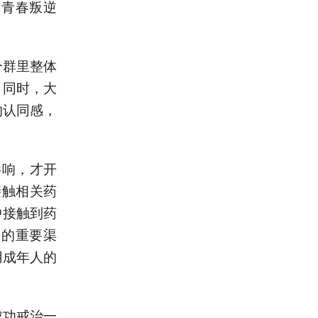
的青春叛逆
个群里整体
。同时，大
的认同感，
影响，才开
接触相关药
中接触到药
物的重要渠
用成年人的
成功戒治一