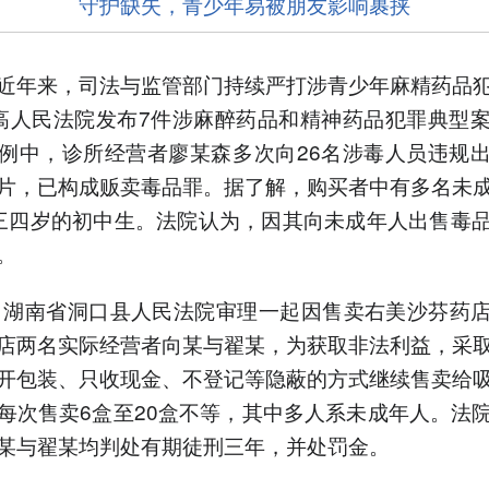
守护缺失，青少年易被朋友影响裹挟
近年来，司法与监管部门持续严打涉青少年麻精药品
高人民法院发布7件涉麻醉药品和精神药品犯罪典型
例中，诊所经营者廖某森多次向26名涉毒人员违规
片，已构成贩卖毒品罪。据了解，购买者中有多名未
三四岁的初中生。法院认为，因其向未成年人出售毒
。
年，湖南省洞口县人民法院审理一起因售卖右美沙芬药
店两名实际经营者向某与翟某，为获取非法利益，采
开包装、只收现金、不登记等隐蔽的方式继续售卖给
每次售卖6盒至20盒不等，其中多人系未成年人。法
某与翟某均判处有期徒刑三年，并处罚金。