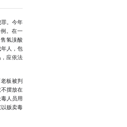
犯罪。今年
案例。在一
出售氢溴酸
成年人，包
品，应依法
店老板被判
取不摆放在
吸毒人员用
院以贩卖毒