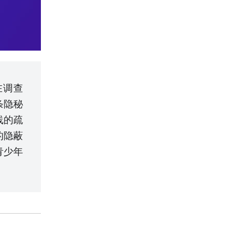
在调查
条隐秘
线的疏
的隐蔽
青少年