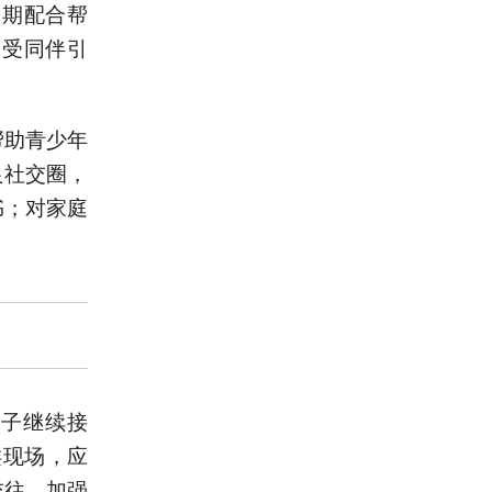
长期配合帮
易受同伴引
帮助青少年
良社交圈，
书；对家庭
。
孩子继续接
类现场，应
交往，加强