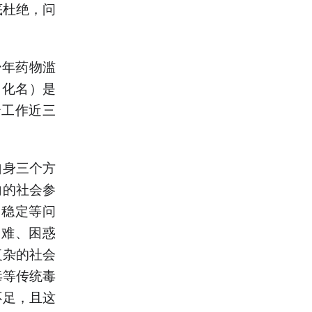
底杜绝，问
少年药物滥
（化名）是
治工作近三
自身三个方
向的社会参
不稳定等问
困难、困惑
复杂的社会
毒等传统毒
不足，且这