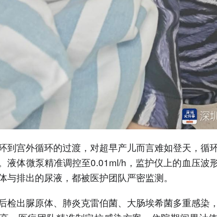
环到宫外循环的过渡，对超早产儿而言难如登天，循
。液体微泵精准调控至0.01ml/h，监护仪上的血压波
体与排出的尿液，都被医护团队严密监测。
后检出脲原体、肺炎克雷伯菌、大肠埃希菌多重感染