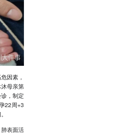
高危因素，
沐沐母亲第
会诊，制定
22周+3
间。
、肺表面活