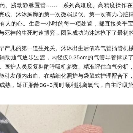
药、脐动静脉置管……一系列高难度、高精度操作在
完成。沐沐胸廓的第一次微弱起伏、第一次有力心脏
有人的心。生后一小时的每一项处置，都直接关乎
与死神的生死时速博弈，团队成功为沐沐抢下了最初
早产儿的第一道生死关。沐沐出生后依靠气管插管机
辅助通气逐步过渡，内径仅0.25cm的气管导管撑起
。医护人员反复斟酌呼吸机参数、精准评估血气分析
能引发颅内出血。在精细化照护与袋鼠式护理配合下
成熟，矫正胎龄36+3周时顺利脱离氧气，自主呼吸