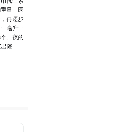
使用抗生素
的重量。医
养，再逐步
，一毫升一
8个日夜的
安出院。