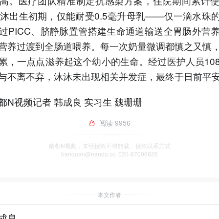
高。医疗团队精准制定抗感染方案，住院期间累计
沐沐出生初期，仅能耐受0.5毫升母乳——仅一滴水珠
过PICC、脐静脉置管搭建生命通道输送全胃肠外营
营养过渡到全肠道喂养。每一次奶量微调都慎之又慎
累，一点点滋养起这个幼小的生命。经过医护人员10
与不离不弃，沐沐未出现相关并发症，最终于日前平
都N视频记者 韩成良 实习生 魏珊珊
阅读
9956
南都N视频，未经授权不得转载、授权联系方式
banquan@nandu.cc. 020-87006626
本文作者
成良