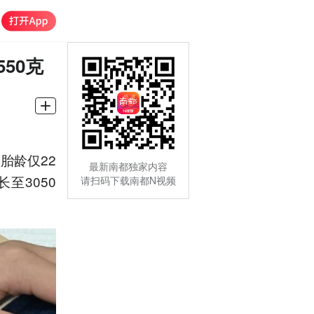
50克
胎龄仅22
最新南都独家内容
至3050
请扫码下载南都N视频