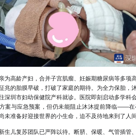
亲为高龄产妇，合并子宫肌瘤、妊娠期糖尿病等多项
征兆的胎膜早破，打破了家庭的期待。为全力保胎，
往深圳市妇幼保健院产科就诊。医院即刻启动多学科
方案与应急预案，但仍未能阻止沐沐提前降临——在孕
尚未准备好迎接世界的小生命，迫不及待地来到了人
新生儿复苏团队已严阵以待。断脐、保暖、气管插管