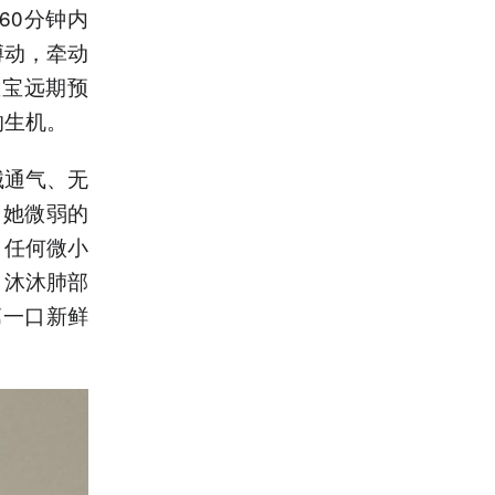
60分钟内
搏动，牵动
宝宝远期预
的生机。
械通气、无
了她微弱的
，任何微小
，沐沐肺部
第一口新鲜