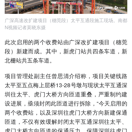
广深高速改扩建项目（穗莞段）太平互通段施工现场。南都
N视频记者莫晓东摄
此次启用的两个收费站由广深改扩建项目（穗莞
段）新建而成。其中，新虎门站共四条车道，新
北栅站共五条车道。
项目管理处副主任曾思清介绍称，项目关键线路
太平至五点梅上层桥13-28号墩与现状太平互通深
圳往太平、虎门大桥方向匝道重叠，严重制约建
设进展，亟须封闭此匝道进行拆除，“今天启用的
两个收费站，以及深圳往虎门大桥方向新建保通
匝道，不仅有效缓解封闭太平互通深圳往太平、
虎门大桥方向匝道的保通压力，保障深圳往虎门