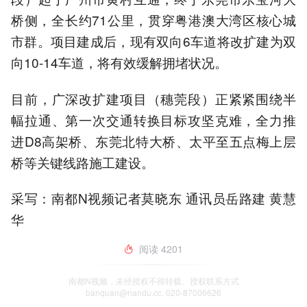
桥侧，全长约71公里，贯穿粤港澳大湾区核心城
市群。项目建成后，现有双向6车道将改扩建为双
向10-14车道，将有效缓解拥堵状况。
目前，广深改扩建项目（穗莞段）正紧紧围绕半
幅拉通、第一次交通转换目标攻坚克难，全力推
进D8高架桥、东莞北特大桥、太平至五点梅上层
桥等关键线路施工建设。
采写：南都N视频记者莫晓东 通讯员岳路建 黄慧
华
阅读
4201
南都N视频，未经授权不得转载、授权联系方式
banquan@nandu.cc. 020-87006626